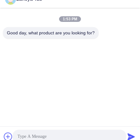
Presentación
1:53 PM
Good day, what product are you looking for?
CONTACTA CON
NOSOTROS
Dirección:
Sala 1205-1207, edificio Nanguang,
calle Huafu, distrito de Futian, Shenzhen,
Guangdong, China
El Correo Electrónico:
sales@wisdtech.com.cn
El Teléfono.:
86-0755-23606019
Política de privacidad |
China buena calidad circuitos integrados ics
Proveedor. © de Copyright 2023-2025 Wisdtech Technology Co.,Limited .