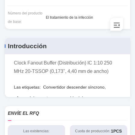
Número del producto
El tratamiento de la infección
de base:
Introducción
Clock Fanout Buffer (Distribución) IC 1:10 250
MHz 20-TSSOP (0,173", 4,40 mm de ancho)
Las etiquetas:
Convertidor descender síncrono
,
Arsenal de puerta programable del campo
,
RTmedidas de seguridad
ENVÍE EL RFQ
1PCS
Las existencias:
Cuota de producción: