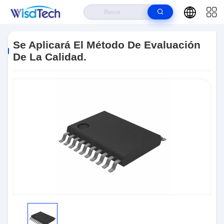
Hogar
>
Productos
>
Circuitos Integrados Ics
>
Se Aplicará El Método
De Evaluación De La Calidad.
Se Aplicará El Método De Evaluación
De La Calidad.