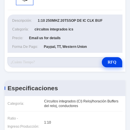
Descripción:
1:10 250MHZ 20TSSOP DE IC CLK BUF
Categoría:
circuitos integrados ics
Precio:
Email us for details
Forma De Pago:
Paypal, TT, Western Union
RFQ
Especificaciones
Circuitos integrados (CI) Reloj/horación Buffers
Categoría:
del reloj, conductores
Ratio -
1:10
Ingreso:Producción: