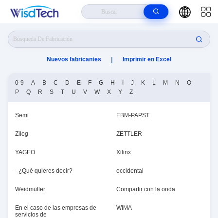
Hogar
>
Wisdtech Technology Co.,Limited Fabricante Online
|
Nuevos fabricantes
Imprimir en Excel
0-9
A
B
C
D
E
F
G
H
I
J
K
L
M
N
O
P
Q
R
S
T
U
V
W
X
Y
Z
Semi
EBM-PAPST
Zilog
ZETTLER
YAGEO
Xilinx
- ¿Qué quieres decir?
occidental
Weidmüller
Compartir con la onda
En el caso de las empresas de
WIMA
servicios de