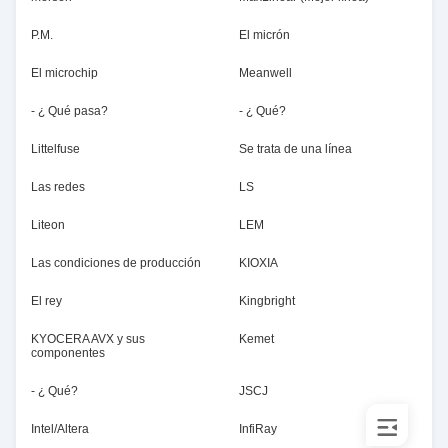
P.M.
El micrón
El microchip
Meanwell
- ¿ Qué pasa?
- ¿ Qué?
Littelfuse
Se trata de una línea
Las redes
LS
Liteon
LEM
Las condiciones de producción
KIOXIA
El rey
Kingbright
KYOCERA AVX y sus
Kemet
componentes
- ¿ Qué?
JSCJ
Intel/Altera
InfiRay