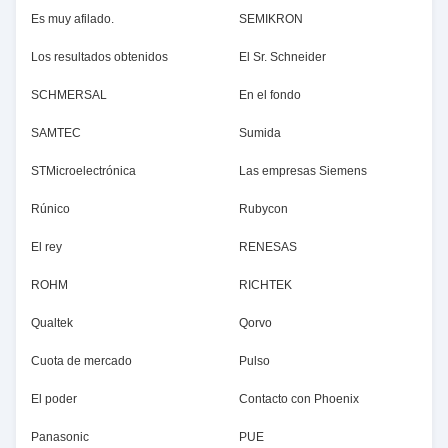
Es muy afilado.
SEMIKRON
Los resultados obtenidos
El Sr. Schneider
SCHMERSAL
En el fondo
SAMTEC
Sumida
STMicroelectrónica
Las empresas Siemens
Rúnico
Rubycon
El rey
RENESAS
ROHM
RICHTEK
Qualtek
Qorvo
Cuota de mercado
Pulso
El poder
Contacto con Phoenix
Panasonic
PUE