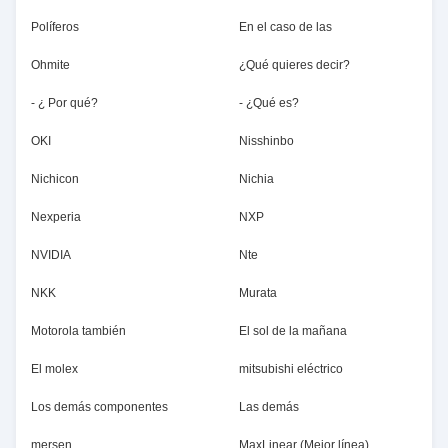
Políferos
En el caso de las
Ohmite
¿Qué quieres decir?
- ¿ Por qué?
- ¿Qué es?
OKI
Nisshinbo
Nichicon
Nichia
Nexperia
NXP
NVIDIA
Nte
NKK
Murata
Motorola también
El sol de la mañana
El molex
mitsubishi eléctrico
Los demás componentes
Las demás
mersen
MaxLinear (Mejor línea)