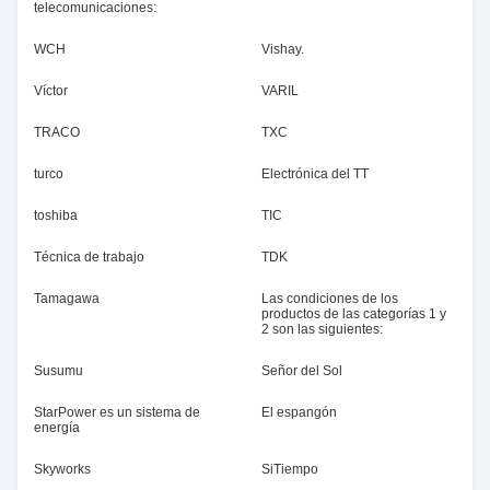
telecomunicaciones:
WCH
Vishay.
Víctor
VARIL
TRACO
TXC
turco
Electrónica del TT
toshiba
TIC
Técnica de trabajo
TDK
Tamagawa
Las condiciones de los
productos de las categorías 1 y
2 son las siguientes:
Susumu
Señor del Sol
StarPower es un sistema de
El espangón
energía
Skyworks
SiTiempo