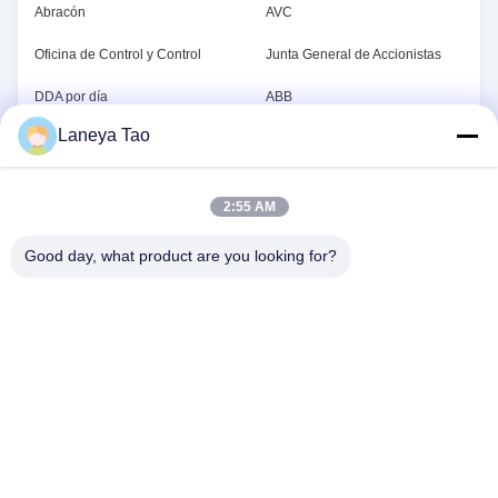
Abracón
AVC
Oficina de Control y Control
Junta General de Accionistas
DDA por día
ABB
Laneya Tao
En el caso de las empresas de
Samsung, también.
servicios de
telecomunicaciones:
2:55 AM
Good day, what product are you looking for?
CONTACTA CON
NOSOTROS
Dirección:
Sala 1205-1207, edificio Nanguang,
calle Huafu, distrito de Futian, Shenzhen,
Guangdong, China
El Correo Electrónico:
sales@wisdtech.com.cn
El Teléfono.:
86-0755-23606019