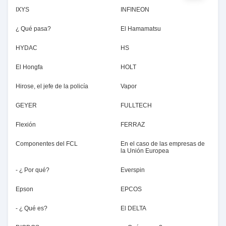
IXYS
INFINEON
¿ Qué pasa?
El Hamamatsu
HYDAC
HS
El Hongfa
HOLT
Hirose, el jefe de la policía
Vapor
GEYER
FULLTECH
Flexión
FERRAZ
Componentes del FCL
En el caso de las empresas de
la Unión Europea
- ¿ Por qué?
Everspin
Epson
EPCOS
- ¿ Qué es?
El DELTA