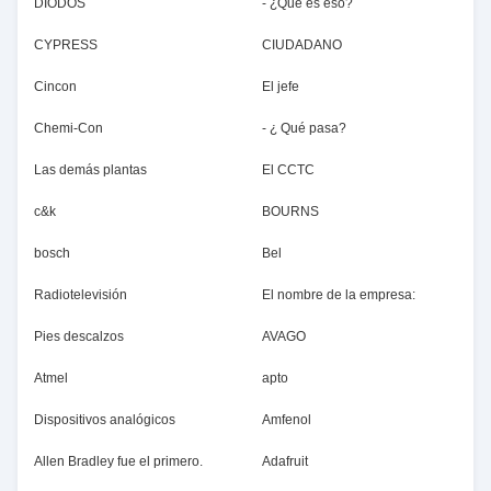
DIODOS
- ¿Qué es eso?
CYPRESS
CIUDADANO
Cincon
El jefe
Chemi-Con
- ¿ Qué pasa?
Las demás plantas
El CCTC
c&k
BOURNS
bosch
Bel
Radiotelevisión
El nombre de la empresa:
Pies descalzos
AVAGO
Atmel
apto
Dispositivos analógicos
Amfenol
Allen Bradley fue el primero.
Adafruit