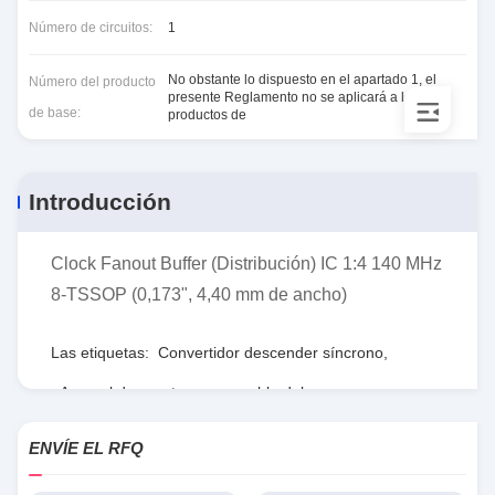
Número de circuitos:
1
No obstante lo dispuesto en el apartado 1, el
Número del producto
presente Reglamento no se aplicará a los
de base:
productos de
Introducción
Clock Fanout Buffer (Distribución) IC 1:4 140 MHz
8-TSSOP (0,173", 4,40 mm de ancho)
Las etiquetas:
Convertidor descender síncrono
,
Arsenal de puerta programable del campo
,
RTmedidas de seguridad
ENVÍE EL RFQ