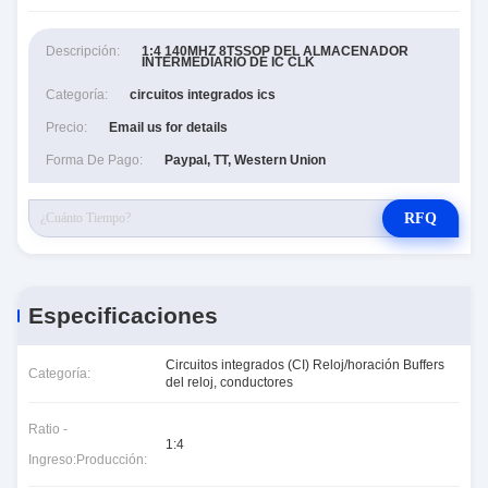
Descripción:
1:4 140MHZ 8TSSOP DEL ALMACENADOR
INTERMEDIARIO DE IC CLK
Categoría:
circuitos integrados ics
Precio:
Email us for details
Forma De Pago:
Paypal, TT, Western Union
RFQ
Especificaciones
Circuitos integrados (CI) Reloj/horación Buffers
Categoría:
del reloj, conductores
Ratio -
1:4
Ingreso:Producción: