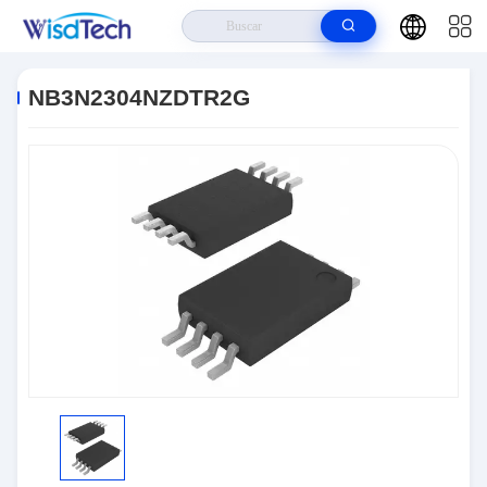
Hogar
>
Productos
>
Circuitos Integrados Ics
>
NB3N2304NZDTR2G
NB3N2304NZDTR2G