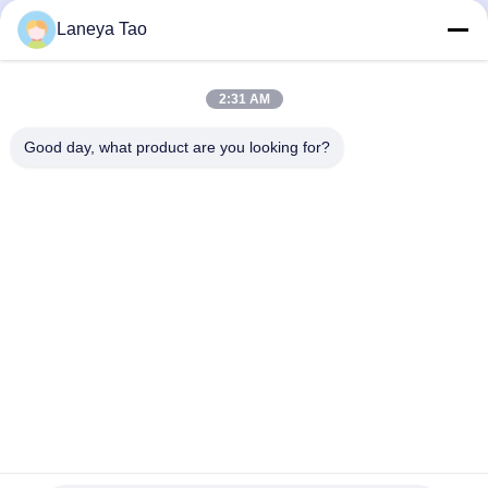
Laneya Tao
Presentación
2:31 AM
Good day, what product are you looking for?
CONTACTA CON
NOSOTROS
Dirección:
Sala 1205-1207, edificio Nanguang,
calle Huafu, distrito de Futian, Shenzhen,
Guangdong, China
El Correo Electrónico:
sales@wisdtech.com.cn
El Teléfono.:
86-0755-23606019