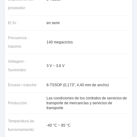
proveedor:
El Sr.:
en semi
Frecuencia -
140 megaciclos
máximo:
Voltagem -
3 V ~ 3,6 V
Suministro:
Envase / estuche:
8-TSSOP (0,173", 4,40 mm de ancho)
Las condiciones de los contratos de servicios de
Producción:
transporte de mercancías y servicios de
transporte
Temperatura de
-40 °C ~ 85 °C
funcionamiento: