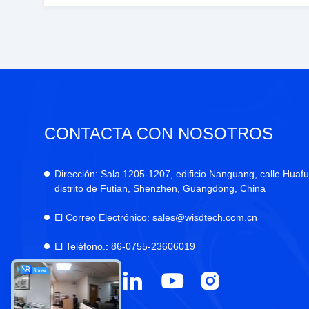
CONTACTA CON NOSOTROS
Dirección:
Sala 1205-1207, edificio Nanguang, calle Huafu
distrito de Futian, Shenzhen, Guangdong, China
El Correo Electrónico:
sales@wisdtech.com.cn
El Teléfono.:
86-0755-23606019