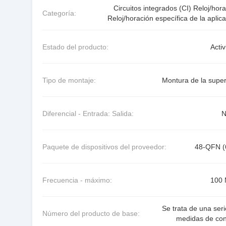
Circuitos integrados (CI) Reloj/hor
Categoría:
Reloj/horación específica de la aplic
Estado del producto:
Acti
Tipo de montaje:
Montura de la super
Diferencial - Entrada: Salida:
N
Paquete de dispositivos del proveedor:
48-QFN (
Frecuencia - máximo:
100
Se trata de una ser
Número del producto de base:
medidas de cont