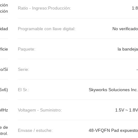
ación
Ratio - Ingreso:Producción:
1:8
ación
vidad
Programable con llave digital:
No verificado
ficie
Paquete:
la bandeja
o/Sí
Serie:
-
6x6)
El Sr.:
Skyworks Soluciones Inc.
 MHz
Voltagem - Suministro:
1.5V ~ 1.8V
ie de
Envase / estuche:
48-VFQFN Pad expuesto
rol.