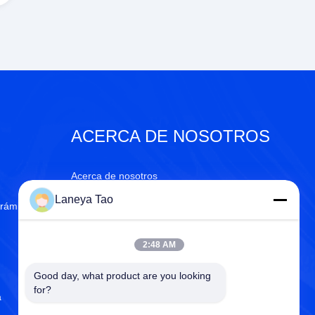
ACERCA DE NOSOTROS
Acerca de nosotros
Laneya Tao
rámica
Certificado del ISO
Control de calidad
2:48 AM
Política de privacidad
Good day, what product are you looking 
for?
a
Centro de la ayuda