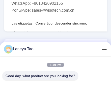
WhatsApp: +8613420902155
Por Skype: sales@wisdtech.com.cn
Las etiquetas:
Convertidor descender síncrono
,
Arsenal de puerta programable del campo
,
RTmedidas de seguridad
ENVÍE EL RFQ
Laneya Tao
2000PCS
1PCS
Las existencias:
Cuota de producción:
8:49 PM
Good day, what product are you looking for?