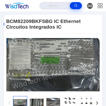
Hogar
>
Productos
>
Circuitos Integrados Ics
>
BCM82209BKFSBG IC
Ethernet Circuitos Integrados IC
BCM82209BKFSBG IC Ethernet
Circuitos Integrados IC