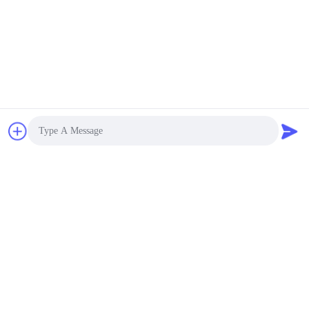
Presentación
Photo
Video Call
CONTACTA CON
Audio Call
NOSOTROS