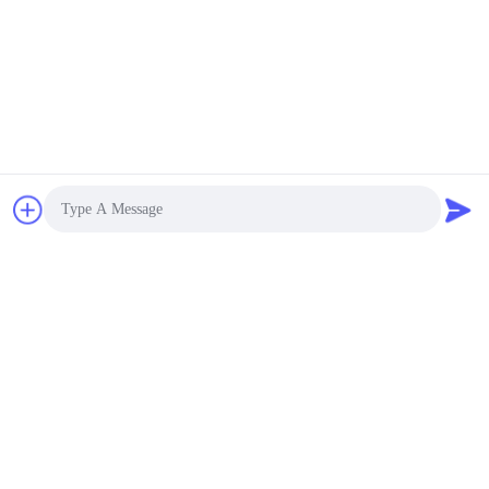
Presentación
Photo
Video Call
CONTACTA CON
NOSOTROS
Audio Call
Dirección:
Sala 1205-1207, edificio Nanguang,