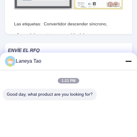
Las etiquetas:
Convertidor descender síncrono
,
Arsenal de puerta programable del campo
,
RTmedidas de seguridad
ENVÍE EL RFQ
Laneya Tao
1PCS
Las existencias:
Cuota de producción:
1:21 PM
Good day, what product are you looking for?