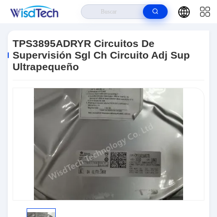
Hogar
>
Productos
>
Circuitos Integrados Ics
>
TPS3895ADRYR
Circuitos De Supervisión Sgl Ch Circuito Adj Sup Ultrapequeño
TPS3895ADRYR Circuitos De
Supervisión Sgl Ch Circuito Adj Sup
Ultrapequeño