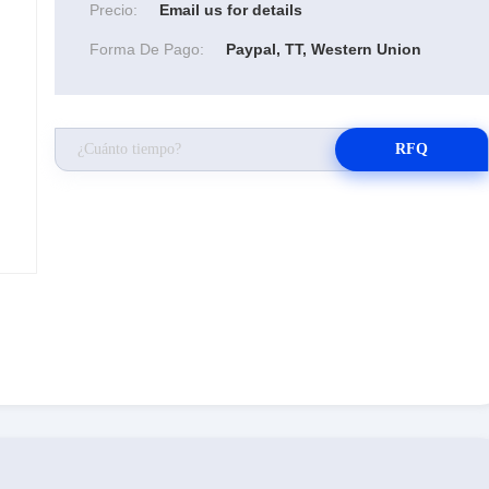
Precio:
Email us for details
Forma De Pago:
Paypal, TT, Western Union
RFQ