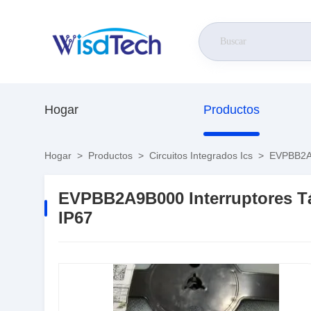
Hogar
Productos
Hogar
>
Productos
>
Circuitos Integrados Ics
>
EVPBB2A9B
EVPBB2A9B000 Interruptores Tá
IP67