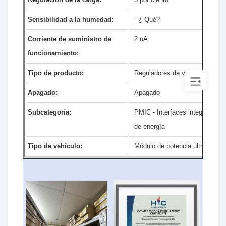
Sensibilidad a la humedad:
- ¿ Qué?
Corriente de suministro de
2 uA
funcionamiento:
Tipo de producto:
Reguladores de voltaje de con
Apagado:
Apagado
Subcategoría:
PMIC - Interfaces integradas d
de energía
Tipo de vehículo:
Módulo de potencia ultra delga