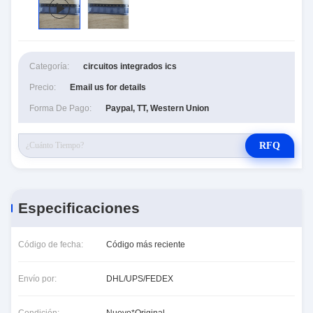
Categoría:
circuitos integrados ics
Precio:
Email us for details
Forma De Pago:
Paypal, TT, Western Union
RFQ
Especificaciones
Código de fecha:
Código más reciente
Envío por:
DHL/UPS/FEDEX