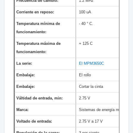
Frecuencia de cambio:
1.2 MHz
Corriente en reposo:
100 uA
Temperatura mínima de
- 40 ° C.
funcionamiento:
Temperatura máxima de
+ 125 C
funcionamiento:
La serie:
El MPM3650C
Embalaje:
El rollo
Embalaje:
Cortar la cinta
Válti­dad de entrada, min:
2.75 V
Marca:
Sistemas de energía monolític
Voltado de entrada:
2.75 V a 17 V
Regulación de la carga:
3 por ciento