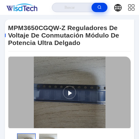
Hogar
>
Productos
>
Circuitos Integrados Ics
>
MPM3650CGQW-Z
Reguladores De Voltaje De Conmutación Módulo De Potencia Ultra
MPM3650CGQW-Z Reguladores De
Delgado
Voltaje De Conmutación Módulo De
Potencia Ultra Delgado