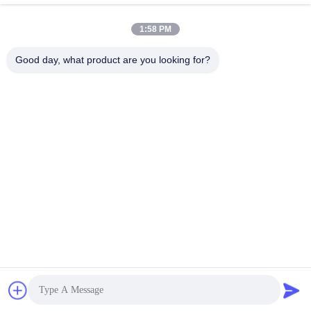
1:58 PM
Good day, what product are you looking for?
CONTACTA CON
NOSOTROS
Dirección:
Sala 1205-1207, edificio Nanguang,
calle Huafu, distrito de Futian, Shenzhen,
Guangdong, China
El Correo Electrónico:
sales@wisdtech.com.cn
El Teléfono.:
86-0755-23606019
Política de privacidad |
China buena calidad circuitos integrados ics
Proveedor. © de Copyright 2023-2025 Wisdtech Technology Co.,Limited .
Todas las derechas Reservado.