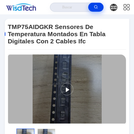
Hogar
>
Productos
>
Circuitos Integrados Ics
>
TMP75AIDGKR
Sensores De Temperatura Montados En Tabla Digitales Con 2 Cables Ifc
TMP75AIDGKR Sensores De
Temperatura Montados En Tabla
Digitales Con 2 Cables Ifc