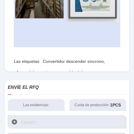
Las etiquetas:
Convertidor descender síncrono
,
Arsenal de puerta programable del campo
,
RTmedidas de seguridad
ENVÍE EL RFQ
1PCS
Las existencias:
Cuota de producción: