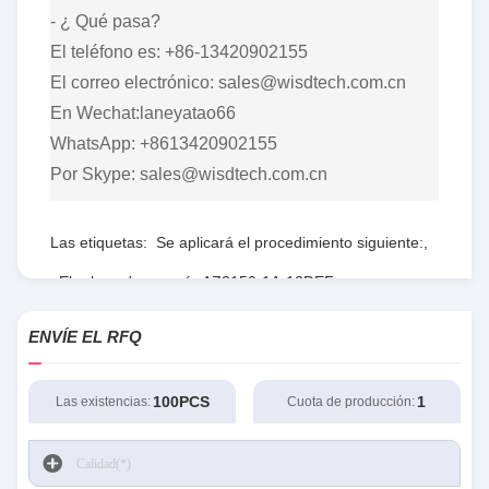
- ¿ Qué pasa?
El teléfono es: +86-13420902155
El correo electrónico: sales@wisdtech.com.cn
En Wechat:laneyatao66
WhatsApp: +8613420902155
Por Skype: sales@wisdtech.com.cn
Las etiquetas:
Se aplicará el procedimiento siguiente:
,
El relevo de energía AZ2150-1A-12DEF
,
El sistema de transmisión de energía de la central
ENVÍE EL RFQ
eléctrica de la central eléctrica de la central eléctrica de
la central eléctrica de la central eléctrica.
100PCS
1
Las existencias:
Cuota de producción: