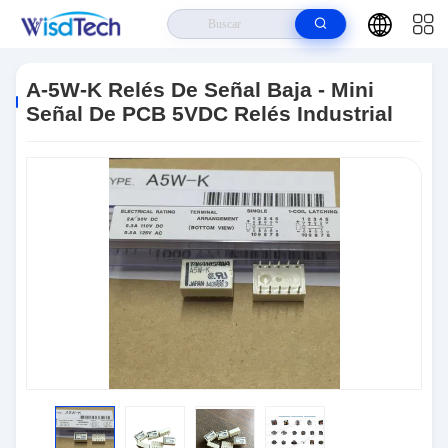
Hogar
>
Productos
>
Retransmisión Industrial
>
A-5W-K Relés De Señal
Baja - Mini Señal De PCB 5VDC Relés Industrial
A-5W-K Relés De Señal Baja - Mini
Señal De PCB 5VDC Relés Industrial