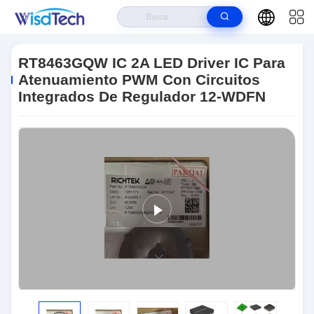
Hogar
>
Productos
>
Circuitos Integrados Ics
>
RT8463GQW IC 2A LED
Driver IC Para Atenuamiento PWM Con Circuitos Integrados De Regulador
RT8463GQW IC 2A LED Driver IC Para
12-WDFN
Atenuamiento PWM Con Circuitos
Integrados De Regulador 12-WDFN