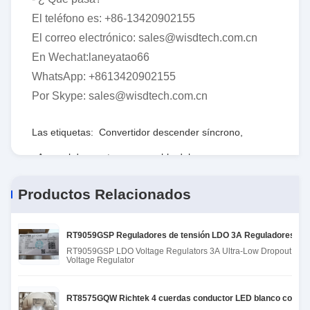
El teléfono es: +86-13420902155
El correo electrónico: sales@wisdtech.com.cn
En Wechat:laneyatao66
WhatsApp: +8613420902155
Por Skype: sales@wisdtech.com.cn
Las etiquetas:
Convertidor descender síncrono
,
Arsenal de puerta programable del campo
,
RTmedidas de seguridad
Productos Relacionados
RT9059GSP Reguladores de tensión LDO 3A Reguladores de te
RT9059GSP LDO Voltage Regulators 3A Ultra-Low Dropout
Voltage Regulator
RT8575GQW Richtek 4 cuerdas conductor LED blanco con regu